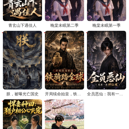
青玄山下遇佳人
晚棠未眠第二季
晚棠未眠第一季
朕，被曝光亡国史
开局续命始皇，铁骑踏全球
全员恶仙：我有一座种仙观