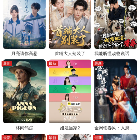
月亮请你高悬
首辅大人别装了
我能听懂动物说话，但它们一个比一个嘴毒
最新
最新
最新
林间鸽踪
姐姐当家2
金网锁春风：入府篇（上）
最新
最新
最新