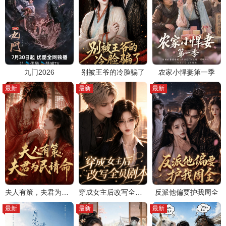
九门2026
别被王爷的冷脸骗了
农家小悍妻第一季
最新
最新
最新
夫人有策，夫君为民请命
穿成女主后改写全员剧本
反派他偏要护我周全
最新
最新
最新