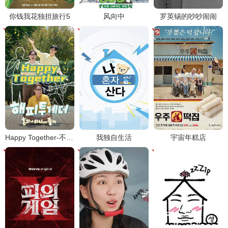
你钱我花独担旅行5
风向中
罗英锡的吵吵闹闹
Happy Together-不是一个人真好
我独自生活
宇宙年糕店