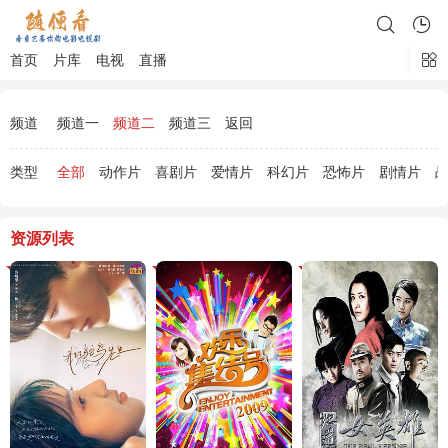
首页
片库
电视
直播
频道
频道一
频道二
频道三
返回
类型
全部
动作片
喜剧片
爱情片
科幻片
恐怖片
剧情片
资源列表