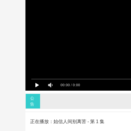
公
告
正在播放：始信人间别离苦 - 第 1 集